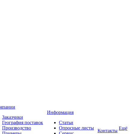
омпании
Информация
Заказчики
География поставок
Статьи
Производство
Опросные листы
Ещё
Контакты
Примеры
Сервис