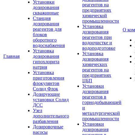
Установки
реагентов на
дозирования
предприятиях
скважинные
химической
Станция
промышленности
дозирования
Установка
реагентов для
О ко
дозирования
блоков
реагентов при
оборотного
водоочистке и
водоснабжения
водоподготовке
Установка
Установка
Главная
дозирования
дозирования
гипохлорита
химических
натрия
реагентов на
Установка
предприятиях
приготовления
ЦБП
флокулянтов
Установки
Солид Флок
дозирования
Дозирующие
реагентов в
установки Солид
горнодобывающей
ДСС
и
Узел
металлургической
дополнительного
промышленности
разбавления
Установки
Дозировочные
дозирования
насосы
реагентов в