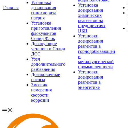
Установка
Установка
Главная
дозирования
дозирования
гипохлорита
химических
натрия
реагентов на
Установка
предприятиях
приготовления
ЦБП
флокулянтов
Установки
Солид Флок
дозирования
Дозирующие
реагентов в
установки Солид
горнодобывающей
ДСС
и
Узел
металлургической
дополнительного
промышленности
разбавления
Установки
Дозировочные
дозирования
насосы
реагентов в
Змеевик
энергетике
измерения
скорости
коррозии