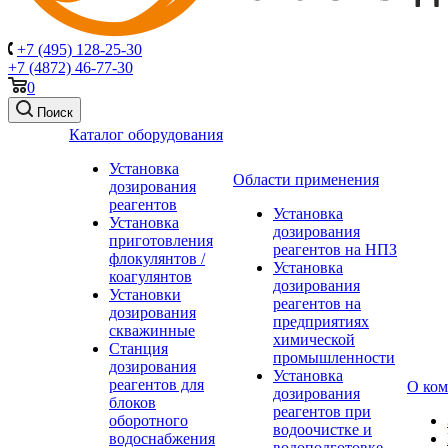
+7 (495) 128-25-30
+7 (4872) 46-77-30
0
Поиск
Каталог оборудования
Установка
Области применения
дозирования
реагентов
Установка
Установка
дозирования
приготовления
реагентов на НПЗ
флокулянтов /
Установка
коагулянтов
дозирования
Установки
реагентов на
дозирования
предприятиях
скважинные
химической
Станция
промышленности
дозирования
Установка
реагентов для
О ко
дозирования
блоков
реагентов при
оборотного
водоочистке и
водоснабжения
водоподготовке