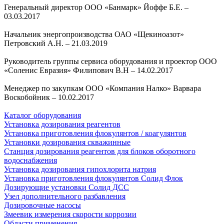
Генеральный директор ООО «Банмарк» Йоффе Б.Е.
–
03.03.2017
Начальник энергопроизводства ОАО «Щекиноазот»
Петровский А.Н.
–
21.03.2019
Руководитель группы сервиса оборудования и проектор ООО
«Соленис Евразия» Филипович В.Н
–
14.02.2017
Менеджер по закупкам ООО «Компания Налко» Варвара
Воскобойник
–
10.02.2017
Каталог оборудования
Установка дозирования реагентов
Установка приготовления флокулянтов / коагулянтов
Установки дозирования скважинные
Станция дозирования реагентов для блоков оборотного
водоснабжения
Установка дозирования гипохлорита натрия
Установка приготовления флокулянтов Солид Флок
Дозирующие установки Солид ДСС
Узел дополнительного разбавления
Дозировочные насосы
Змеевик измерения скорости коррозии
Области применения